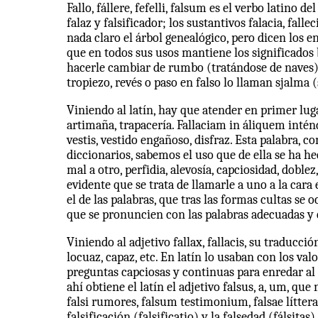
Fallo, fállere, fefelli, falsum es el verbo latino de
falaz y falsificador; los sustantivos falacia, fall
nada claro el árbol genealógico, pero dicen los en
que en todos sus usos mantiene los significados bá
hacerle cambiar de rumbo (tratándose de naves), 
tropiezo, revés o paso en falso lo llaman sjalma 
Viniendo al latín, hay que atender en primer lugar
artimaña, trapacería. Fallaciam in áliquem intén
vestis, vestido engañoso, disfraz. Esta palabra, 
diccionarios, sabemos el uso que de ella se ha he
mal a otro, perfidia, alevosía, capciosidad, doblez
evidente que se trata de llamarle a uno a la car
el de las palabras, que tras las formas cultas se 
que se pronuncien con las palabras adecuadas y
Viniendo al adjetivo fallax, fallacis, su traducci
locuaz, capaz, etc. En latín lo usaban con los val
preguntas capciosas y continuas para enredar al 
ahí obtiene el latín el adjetivo falsus, a, um, q
falsi rumores, falsum testimonium, falsae líttera
falsificación (falsificatio) y la falsedad (fálsit