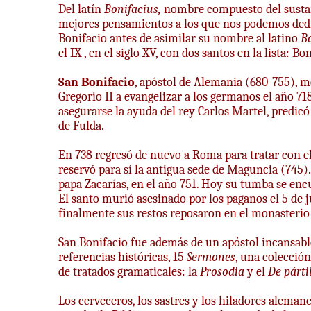
Del latín
Bonifacius,
nombre compuesto del susta
mejores pensamientos a los que nos podemos dedic
Bonifacio antes de asimilar su nombre al latino
B
el IX , en el siglo XV, con dos santos en la lista: Bo
San Bonifacio
, apóstol de Alemania (680-755), m
Gregorio II a evangelizar a los germanos el año 71
asegurarse la ayuda del rey Carlos Martel, predic
de Fulda.
En 738 regresó de nuevo a Roma para tratar con el p
reservó para sí la antigua sede de Maguncia (745).
papa Zacarías, en el año 751. Hoy su tumba se enc
El santo murió asesinado por los paganos el 5 de ju
finalmente sus restos reposaron en el monasterio 
San Bonifacio fue además de un apóstol incansable
referencias históricas, 15
Sermones
, una colección
de tratados gramaticales: la
Prosodia
y el
De párti
Los cerveceros, los sastres y los hiladores alema