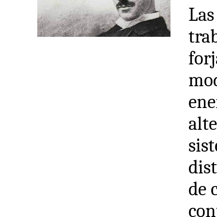
Las
tra
for
mod
ene
alt
sis
dis
de 
con