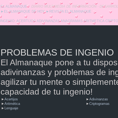
EL ALMANAQUE
DIARIO MULTIMEDIA DE INFORMACIÓN - DESARROL
►
EL ALMANAQUE DE HOY
►
REVISTA EL ALMANAQUE
INGENIO:
ACERTIJOS
ADIVINANZAS
ANAGRAMAS
ARITMETICA
CRIPT
PROBLEMAS DE INGENIO
El Almanaque pone a tu disposi
adivinanzas y problemas de in
agilizar tu mente o simplement
capacidad de tu ingenio!
►
Acertijos
►
Adivinanzas
►
Aritmética
►
Criptogramas
►
Lenguaje