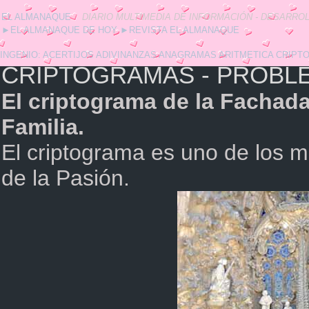
EL ALMANAQUE
DIARIO MULTIMEDIA DE INFORMACIÓN - DESARROL
►
EL ALMANAQUE DE HOY
►
REVISTA EL ALMANAQUE
INGENIO:
ACERTIJOS
ADIVINANZAS
ANAGRAMAS
ARITMETICA
CRIPT
CRIPTOGRAMAS - PROBLE
El criptograma de la Fachada
Familia.
El criptograma es uno de los 
de la Pasión.