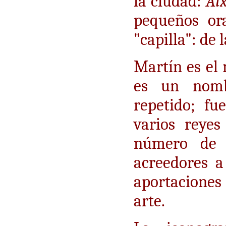
la ciudad:
Aix
pequeños ora
"capilla": de 
Martín es el
es un nomb
repetido; f
varios reye
número de 
acreedores a
aportaciones 
arte.