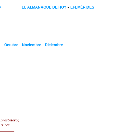
-
a
EL ALMANAQUE DE HOY
EFEMÉRIDES
e
Octubre
Noviembre
Diciembre
o
presbítero
;
rtires.