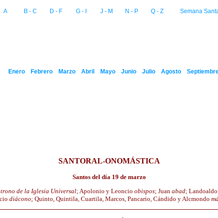
A
B - C
D - F
G - I
J - M
N - P
Q - Z
Semana Sant
Enero
Febrero
Marzo
Abril
Mayo
Junio
Julio
Agosto
Septiembr
SANTORAL-ONOMÁSTICA
Santos del día 19 de marzo
trono de la Iglesia Universal
; Apolonio y Leoncio
obispos
; Juan
abad
; Landoald
cio
diácono
; Quinto, Quintila, Cuartila, Marcos, Pancario, Cándido y Alcmondo
má