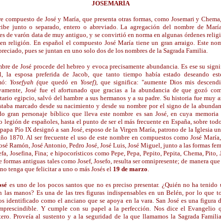
JOSEMARÍA
 compuesto de José y María, que presenta otras formas, como Josemari y Chema
ribe junto o separado, entero o abreviado. La agregación del nombre de Marí
s de varón data de muy antiguo, y se convirtió en norma en algunas órdenes religi
 en religión. En español el compuesto José María tiene un gran arraigo. Este no
reciado, pues se juntan en uno solo dos de los nombres de la Sagrada Familia.
bre de José procede del hebreo y evoca precisamente abundancia. Es ese su signi
, la esposa preferida de Jacob, que tanto tiempo había estado deseando est
mó:
Yosefyah (
que quedó en
Yosef)
, que significa: "aumente Dios mis descendi
vamente, José fue el afortunado que gracias a la abundancia de que gozó co
ario egipcio, salvó del hambre a sus hermanos y a su padre. Su historia fue muy a
staba marcado desde su nacimiento y desde su nombre por el signo de la abundan
o gran personaje bíblico que lleva este nombre es san José, en cuya memoria
o legión de españoles, hasta el punto de ser el más frecuente en España, sobre tod
 papa Pío IX designó a san José, esposo de la Virgen María, patrono de la Iglesia un
año 1870. Al ser frecuente el uso de este nombre en compuestos como José María
José Ramón, José Antonio, Pedro José, José Luis, José Miguel, junto a las formas fe
efa, Josefina, Fina; e hipocorísticos como Pepe, Pepa, Pepito, Pepita, Chema, Pito, J
e formas antiguas tales como Josef, Josefo, resulta ser omnipresente; de manera que 
 no tenga que felicitar a uno o más Josés el
19 de marzo
.
osé
es uno de los pocos santos que no es preciso presentar. ¿Quién no ha tenido
n las manos? Es una de las tres figuras indispensables en un Belén, por lo que t
s identificado como el anciano que se apoya en la vara. San José es una figura d
mprescindible. Y cumple con su papel a la perfección. Nos dice el Evangelio 
tero. Proveía al sustento y a la seguridad de la que llamamos la Sagrada Famili