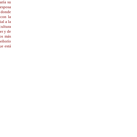
aría su
 esposa
o donde
 con la
al a la
cultura
er y de
los más
señorío
ue está