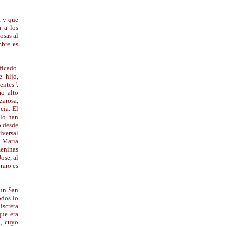
, y que
a a los
osas al
mbre es
ficado.
e hijo,
entes".
mo alto
zarosa,
cia. El
 lo han
o desde
iversal
, María
meninas
ose, al
raro es
 un San
odos lo
iscreta
que era
a, cuyo