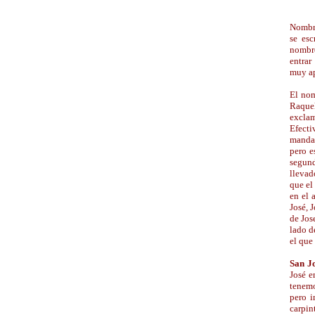
Nombre
se esc
nombre
entrar
muy ap
El nom
Raquel
excla
Efecti
mandat
pero e
segund
llevad
que el
en el 
José, 
de Jos
lado d
el que
San J
José e
tenemo
pero i
carpin