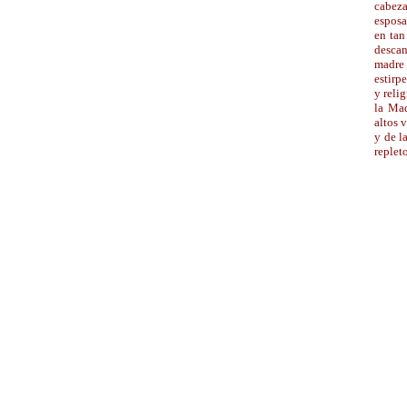
cabeza
esposa
en tan
descan
madre 
estirp
y reli
la Mad
altos 
y de l
replet