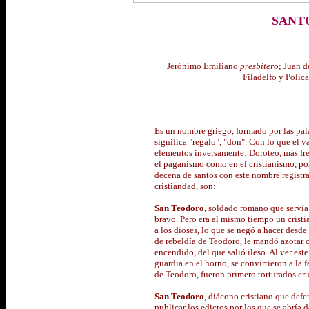
SANT
Jerónimo Emiliano
presbítero
; Juan 
Filadelfo y Polic
Es un nombre griego, formado por las pa
significa "regalo", "don". Con lo que el 
elementos inversamente: Doroteo, más fr
el paganismo como en el cristianismo, po
decena de santos con este nombre registra
cristiandad, son:
San Teodoro
, soldado romano que servía
bravo. Pero era al mismo tiempo un cristi
a los dioses, lo que se negó a hacer desde
de rebeldía de Teodoro, le mandó azotar c
encendido, del que salió ileso. Al ver est
guardia en el horno, se convirtieron a la 
de Teodoro, fueron primero torturados cru
San Teodoro
, diácono cristiano que defe
publicar los edictos por los que se abría 