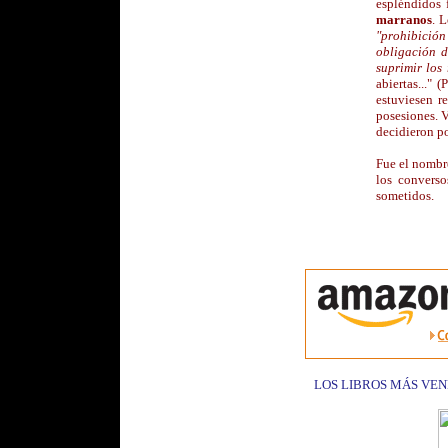
espléndidos 
marranos
. 
"prohibición
obligación d
suprimir los 
abiertas..." 
estuviesen r
posesiones. 
decidieron po
Fue el nombr
los convers
sometidos.
LOS LIBROS MÁS VEN