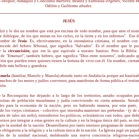
o
obispos
; Almaquio y Concordio
mártires
; Beatriz y Eufrosina
vírgenes
; Vicente 
Odilón y Guillermo
abades.
JESÚS
alzó y le dio un nombre que está por encima de todo nombre, para que ante el no
se doblegue, de los que moran en los cielos, en la tierra y en los infiernos" . Eso d
nombre de
Jesús
. Es, efectivamente, en la onomástica cristiana, el nombre co
Procede del hebreo
Yehosuá
, que significa "Salvador". Es el nombre que le pu
e la
circuncisión
, que era la que equivale a nuestro bautizo. Pero la Biblia 
 de
"Emanuel"
, también hebreo, que significa "Dios entre nosotros", indicando q
ón que pueden tener quienes tienen la fortuna de vivir con él. Un nombre, cierta
adirle más belleza y grandeza.
nuela
(familiar, Manolo y Manola) abunda tanto en Andalucía porque así bautizaba
 muchos de los moros y judíos conversos, para manifestar de forma pública el testi
ión.
 la Reconquista fue dejando a lo largo de los territorios, antaño ocupados por
 bolsas de población musulmana y judía conviviendo en cierta armonía. Siend
les para la economía de la nación, pero no habiendo manera, por otra parte, 
e los viejos cristianos - colectivo que intentaba mantener sus prebendas - (y de
rta de tales sin serlo), entendieron los políticos, eclesiásticos casi todos, que deb
rzos por integrar a estas gentes en la cultura y en la lengua única del país, so ri
gro la unidad de la nación. Desarrollaron por tanto intensos programas de inmersió
 obligatoria a la religión y a la cultura única de la nación. La Iglesia jugó un pape
ión de la unidad nacional, moldeando una nueva conciencia religiosa-nacio