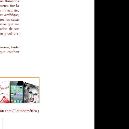
los llamados
tuerca fue la
 ni escrito;
os arábigos,
er las casas
tratos que no
jados de sus
n y cultura,
vieron, tanto
 que estaban
on.com ( Latinoamérica )