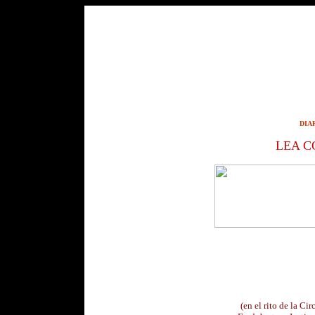
DIA
LEA C
(en el rito de la C