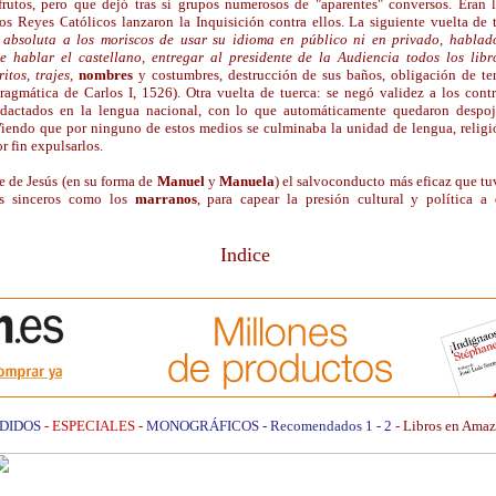
frutos, pero que dejó tras sí grupos numerosos de "aparentes" conversos. Eran 
Los Reyes Católicos lanzaron la Inquisición contra ellos. La siguiente vuelta de 
 absoluta a los moriscos de usar su idioma en público ni en privado, hablado
e hablar el castellano, entregar al presidente de la Audiencia todos los libr
ritos, trajes,
nombres
y costumbres, destrucción de sus baños, obligación de ten
(Pragmática de Carlos I, 1526). Otra vuelta de tuerca: se negó validez a los con
edactados en la lengua nacional, con lo que automáticamente quedaron despo
Viendo que por ninguno de estos medios se culminaba la unidad de lengua, religió
r fin expulsarlos.
e de Jesús (en su forma de
Manuel
y
Manuela
)
el salvoconducto más eficaz que tu
os sinceros como los
marranos
, para capear la presión cultural y política a
Indice
DIDOS
- ESPECIALES -
MONOGRÁFICOS -
Recomendados 1
- 2
-
Libros en Amaz