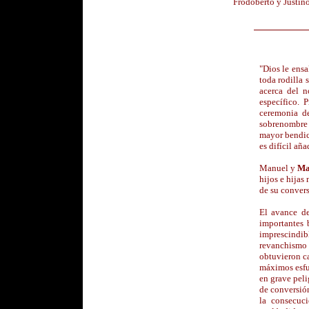
Frodoberto y Justin
"Dios le ens
toda rodilla 
acerca del 
específico. 
ceremonia d
sobrenombre
mayor bendici
es difícil añ
Manuel y
Ma
hijos e hijas
de su convers
El avance de
importantes
imprescindib
revanchismo d
obtuvieron ca
máximos esfue
en grave peli
de conversión
la consecuc