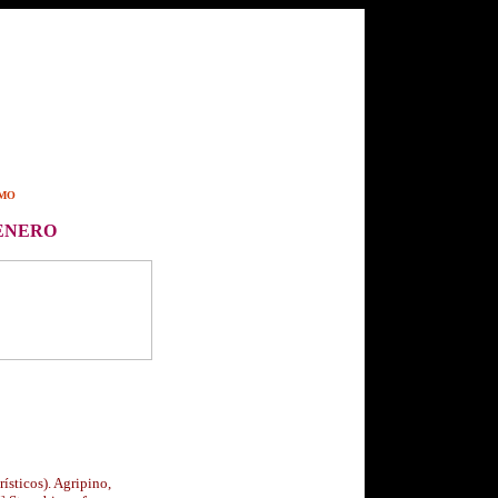
SMO
ENERO
ísticos). Agripino,