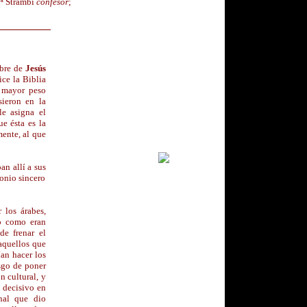
Mª Strambi
confesor
;
mbre de
Jesús
ice la Biblia
n mayor peso
sieron en la
le asigna el
ue ésta es la
mente, al que
n allí a sus
monio sincero
 los árabes,
o como eran
de frenar el
 aquellos que
ían hacer los
esgo de poner
n cultural, y
l decisivo en
nal que dio