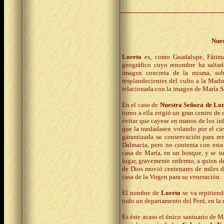
Nues
Loreto
es, como Guadalupe, Fátima,
geográfico cuyo renombre ha saltad
imagen concreta de la misma, sob
resplandecientes del culto a la Mad
relacionada con la imagen de María Sa
En el caso de
Nuestra Señora de Lor
torno a ella erigió un gran centro de 
evitar que cayese en manos de los in
que la trasladasen volando por el cie
garantizada su conservación para ren
Dalmacia, pero no contenta con esta 
casa de María, en un bosque, y se su
lugar, gravemente enfermo, a quien de
de Dios movió centenares de miles d
casa de la Virgen para su veneración.
El nombre de
Loreto
se va repitien
todo un departamento del Perú, en la 
Es éste acaso el único santuario de M