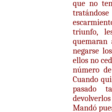
que no ten
tratándos
escarmien
triunfo, l
quemaran a
negarse lo
ellos no ce
número de 
Cuando qui
pasado t
devolverlos
Mandó pues 