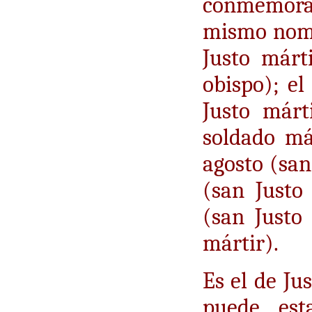
conmemor
mismo nombr
Justo márt
obispo); el
Justo márt
soldado már
agosto (san
(san Justo
(san Justo
mártir).
Es el de Ju
puede est