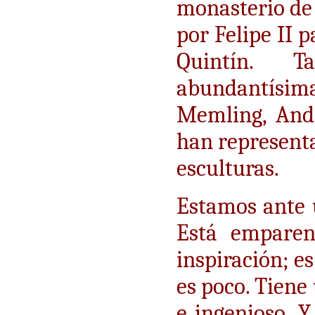
monasterio de 
por Felipe II 
Quintín. T
abundantísima
Memling, Andr
han representa
esculturas.
Estamos ante 
Está emparen
inspiración; e
es poco. Tiene
e ingenioso. 