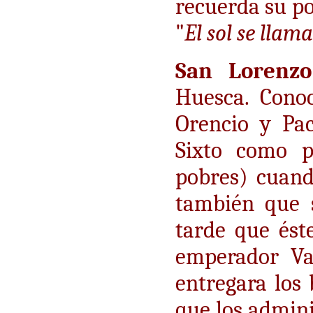
recuerda su po
"
El sol se llam
San Lorenzo
Huesca. Cono
Orencio y Pac
Sixto como p
pobres) cuand
también que s
tarde que ést
emperador Va
entregara los 
que los admini