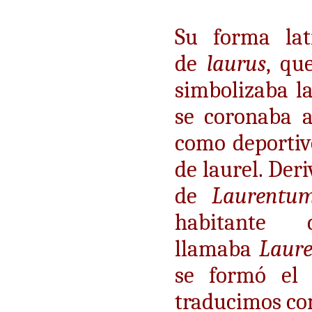
Su forma la
de
laurus
, qu
simbolizaba la
se coronaba a
como deportivo
de laurel. Der
de
Laurentu
habitant
llamaba
Laur
se formó el
traducimos co